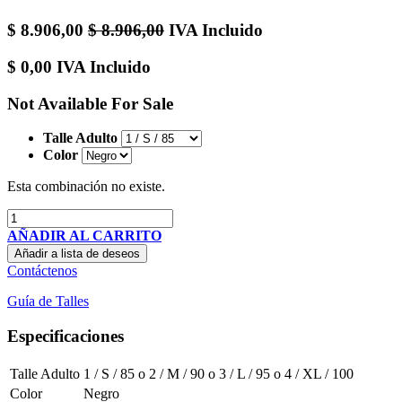
$
8.906,00
$
8.906,00
IVA Incluido
$
0,00
IVA Incluido
Not Available For Sale
Talle Adulto
Color
Esta combinación no existe.
AÑADIR AL CARRITO
Añadir a lista de deseos
Contáctenos
Guía de Talles
Especificaciones
Talle Adulto
1 / S / 85
o
2 / M / 90
o
3 / L / 95
o
4 / XL / 100
Color
Negro