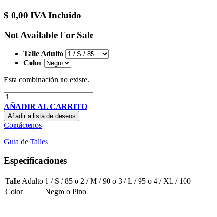
$
0,00
IVA Incluido
Not Available For Sale
Talle Adulto
Color
Esta combinación no existe.
AÑADIR AL CARRITO
Añadir a lista de deseos
Contáctenos
Guía de Talles
Especificaciones
Talle Adulto
1 / S / 85
o
2 / M / 90
o
3 / L / 95
o
4 / XL / 100
Color
Negro
o
Pino