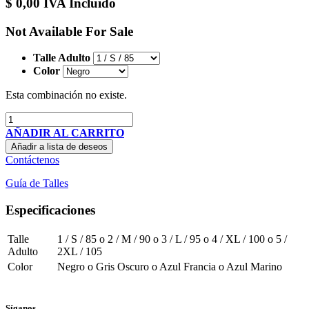
$
0,00
IVA Incluido
Not Available For Sale
Talle Adulto
Color
Esta combinación no existe.
AÑADIR AL CARRITO
Añadir a lista de deseos
Contáctenos
Guía de Talles
Especificaciones
Talle
1 / S / 85
o
2 / M / 90
o
3 / L / 95
o
4 / XL / 100
o
5 /
Adulto
2XL / 105
Color
Negro
o
Gris Oscuro
o
Azul Francia
o
Azul Marino
Síganos