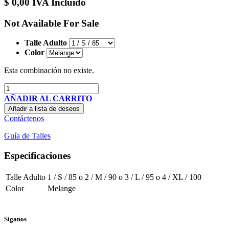
$
0,00
IVA Incluido
Not Available For Sale
Talle Adulto
Color
Esta combinación no existe.
AÑADIR AL CARRITO
Añadir a lista de deseos
Contáctenos
Guía de Talles
Especificaciones
Talle Adulto
1 / S / 85
o
2 / M / 90
o
3 / L / 95
o
4 / XL / 100
Color
Melange
Síganos