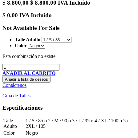
$
8.800,00
$
8.800,00
IVA Incluido
$
0,00
IVA Incluido
Not Available For Sale
Talle Adulto
Color
Esta combinación no existe.
AÑADIR AL CARRITO
Añadir a lista de deseos
Contáctenos
Guía de Talles
Especificaciones
Talle
1 / S / 85
o
2 / M / 90
o
3 / L / 95
o
4 / XL / 100
o
5 /
Adulto
2XL / 105
Color
Negro