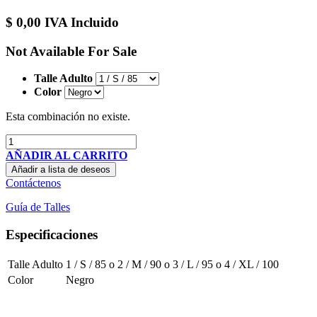
$
0,00
IVA Incluido
Not Available For Sale
Talle Adulto
Color
Esta combinación no existe.
AÑADIR AL CARRITO
Añadir a lista de deseos
Contáctenos
Guía de Talles
Especificaciones
Talle Adulto
1 / S / 85
o
2 / M / 90
o
3 / L / 95
o
4 / XL / 100
Color
Negro