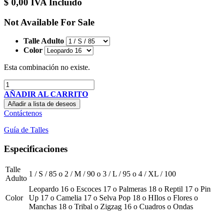
$
0,00
IVA Incluido
Not Available For Sale
Talle Adulto
Color
Esta combinación no existe.
AÑADIR AL CARRITO
Añadir a lista de deseos
Contáctenos
Guía de Talles
Especificaciones
Talle
1 / S / 85
o
2 / M / 90
o
3 / L / 95
o
4 / XL / 100
Adulto
Leopardo 16
o
Escoces 17
o
Palmeras 18
o
Reptil 17
o
Pin
Color
Up 17
o
Camelia 17
o
Selva Pop 18
o
HIlos
o
Flores
o
Manchas 18
o
Tribal
o
Zigzag 16
o
Cuadros
o
Ondas