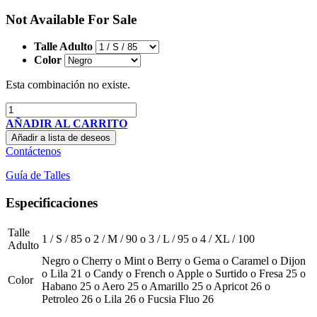
Not Available For Sale
Talle Adulto
Color
Esta combinación no existe.
AÑADIR AL CARRITO
Añadir a lista de deseos
Contáctenos
Guía de Talles
Especificaciones
Talle
1 / S / 85
o
2 / M / 90
o
3 / L / 95
o
4 / XL / 100
Adulto
Negro
o
Cherry
o
Mint
o
Berry
o
Gema
o
Caramel
o
Dijon
o
Lila 21
o
Candy
o
French
o
Apple
o
Surtido
o
Fresa 25
o
Color
Habano 25
o
Aero 25
o
Amarillo 25
o
Apricot 26
o
Petroleo 26
o
Lila 26
o
Fucsia Fluo 26