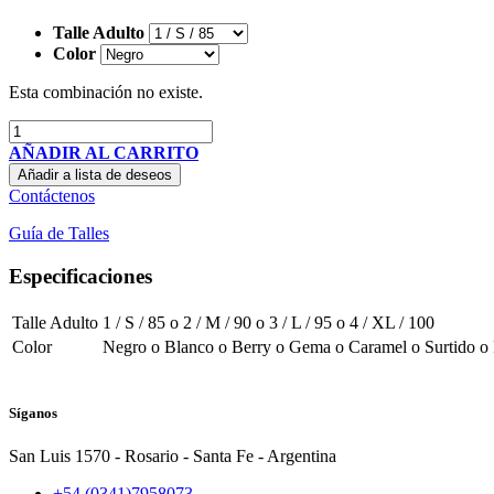
Talle Adulto
Color
Esta combinación no existe.
AÑADIR AL CARRITO
Añadir a lista de deseos
Contáctenos
Guía de Talles
Especificaciones
Talle Adulto
1 / S / 85
o
2 / M / 90
o
3 / L / 95
o
4 / XL / 100
Color
Negro
o
Blanco
o
Berry
o
Gema
o
Caramel
o
Surtido
o
Síganos
San Luis 1570 - Rosario - Santa Fe - Argentina
+54 (0341)7958073