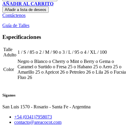
AÑADIR AL CARRITO
Añadir a lista de deseos
Contáctenos
Guía de Talles
Especificaciones
Talle
1 / S / 85
o
2 / M / 90
o
3 / L / 95
o
4 / XL / 100
Adulto
Negro
o
Blanco
o
Cherry
o
Mint
o
Berry
o
Gema
o
Caramel
o
Surtido
o
Fresa 25
o
Habano 25
o
Aero 25
o
Color
Amarillo 25
o
Apricot 26
o
Petroleo 26
o
Lila 26
o
Fucsia
Fluo 26
Síganos
San Luis 1570 - Rosario - Santa Fe - Argentina
+54 (0341)7958073
contacto@areacocot.com