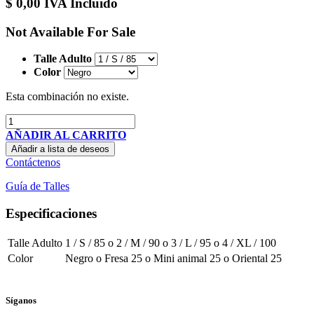
$
0,00
IVA Incluido
Not Available For Sale
Talle Adulto
Color
Esta combinación no existe.
AÑADIR AL CARRITO
Añadir a lista de deseos
Contáctenos
Guía de Talles
Especificaciones
Talle Adulto
1 / S / 85
o
2 / M / 90
o
3 / L / 95
o
4 / XL / 100
Color
Negro
o
Fresa 25
o
Mini animal 25
o
Oriental 25
Síganos