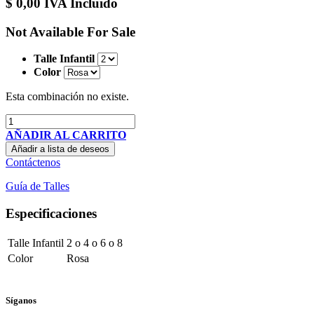
$
0,00
IVA Incluido
Not Available For Sale
Talle Infantil
Color
Esta combinación no existe.
AÑADIR AL CARRITO
Añadir a lista de deseos
Contáctenos
Guía de Talles
Especificaciones
Talle Infantil
2
o
4
o
6
o
8
Color
Rosa
Síganos