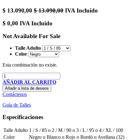
$
13.090,00
$
13.090,00
IVA Incluido
$
0,00
IVA Incluido
Not Available For Sale
Talle Adulto
Color
Esta combinación no existe.
AÑADIR AL CARRITO
Añadir a lista de deseos
Contáctenos
Guía de Talles
Especificaciones
Talle Adulto
1 / S / 85
o
2 / M / 90
o
3 / L / 95
o
4 / XL / 100
Color
Negro
o
Blanco
o
Rojo
o
Bordó
o
Avellana (32)