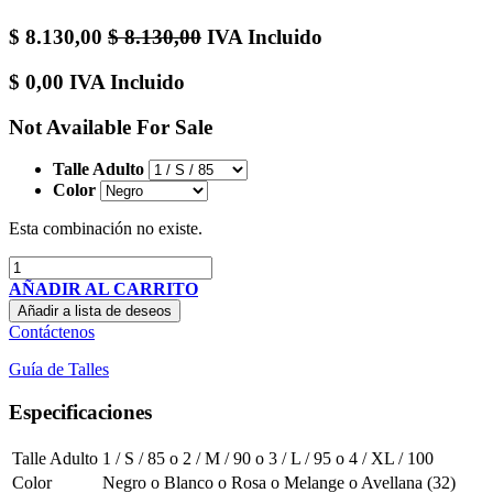
$
8.130,00
$
8.130,00
IVA Incluido
$
0,00
IVA Incluido
Not Available For Sale
Talle Adulto
Color
Esta combinación no existe.
AÑADIR AL CARRITO
Añadir a lista de deseos
Contáctenos
Guía de Talles
Especificaciones
Talle Adulto
1 / S / 85
o
2 / M / 90
o
3 / L / 95
o
4 / XL / 100
Color
Negro
o
Blanco
o
Rosa
o
Melange
o
Avellana (32)