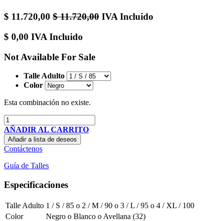
$
11.720,00
$
11.720,00
IVA Incluido
$
0,00
IVA Incluido
Not Available For Sale
Talle Adulto
Color
Esta combinación no existe.
AÑADIR AL CARRITO
Añadir a lista de deseos
Contáctenos
Guía de Talles
Especificaciones
Talle Adulto
1 / S / 85
o
2 / M / 90
o
3 / L / 95
o
4 / XL / 100
Color
Negro
o
Blanco
o
Avellana (32)