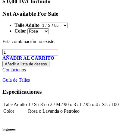
$
0,00
IVA Incluido
Not Available For Sale
Talle Adulto
Color
Esta combinación no existe.
AÑADIR AL CARRITO
Añadir a lista de deseos
Contáctenos
Guía de Talles
Especificaciones
Talle Adulto
1 / S / 85
o
2 / M / 90
o
3 / L / 95
o
4 / XL / 100
Color
Rosa
o
Lavanda
o
Petroleo
Síganos